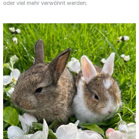
oder viel mehr verwöhnt werden.
Anreise
Abreise
Gäste
1
Suche