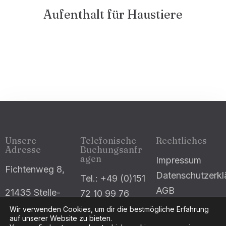
Aufenthalt für Haustiere
Suche
Unsere
Telefonische
Rechtliches
Adresse
Buchungsanfr
agen
Impressum
Fichtenweg 8,
Datenschutzerkl
Tel.: +49 (0)151
AGB
21435 Stelle-
72 10 99 76
Ashausen
E-Mail: info
Wir verwenden Cookies, um dir die bestmögliche Erfahrung
auf unserer Website zu bieten.
(at) our-little-