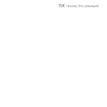
15
€
/ Einmal / Pro Unterkunft
Anreise
Abreise
Gäste
1