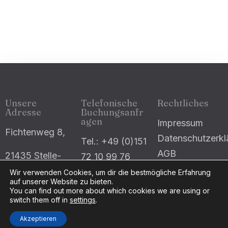
Abreise
Gäste
1
Unsere
Telefonische
Rechtliches
Suche
Adresse
Buchungsanfr
agen
Impressum
Fichtenweg 8,
Datenschutzerkl
Tel.: +49 (0)151
AGB
21435 Stelle-
72 10 99 76
Ashausen
E-Mail: info
Wir verwenden Cookies, um dir die bestmögliche Erfahrung
auf unserer Website zu bieten.
(at) our-little-
You can find out more about which cookies we are using or
switch them off in
settings
.
paradise.de
Akzeptieren