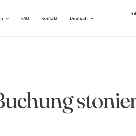
+4
en
FAQ
Kontakt
Deutsch
Buchung stonier