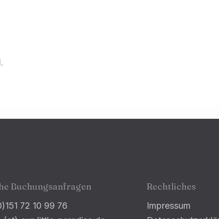
Anreise
.
Abreise
Gäste
1
Suche
che Buchungsanfragen
Rechtliches
0)151 72 10 99 76
Impressum