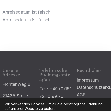
Anreisedatum ist falsch.
Abreise
Abreisedatum ist falsch.
Gäste
1
Suche
Unsere
Telefonische
Rechtliches
Adresse
Buchungsanfr
agen
Impressum
Fichtenweg 8,
Datenschutzerkl
Tel.: +49 (0)151
AGB
21435 Stelle-
72 10 99 76
Ashausen
E-Mail: info
Wir verwenden Cookies, um dir die bestmögliche Erfahrung
auf unserer Website zu bieten.